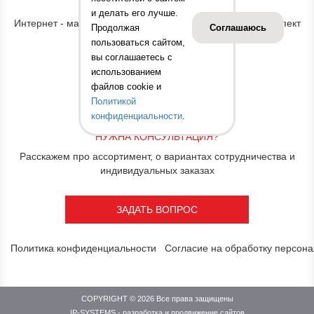
АДРЕС ОФИСА
и делать его лучше.
Интернет - магазин "Принт Тойс" Россия, г. Иваново, проспект
Продолжая
Соглашаюсь
Строителей, д. 31
пользоваться сайтом,
вы соглашаетесь с
КОНТАКТНЫЕ ДАННЫЕ
использованием
файлов cookie и
8 (800) 775-46-43
Политикой
info@printoys.ru
конфиденциальности
.
НУЖНА КОНСУЛЬТАЦИЯ?
Расскажем про ассортимент, о вариантах сотрудничества и
индивидуальных заказах
ЗАДАТЬ ВОПРОС
Политика конфиденциальности
Согласие на обработку персон
COPYRIGHT © 2026 Все права защищены
IP-SYSTEMS
- разработка и продвижение сайтов