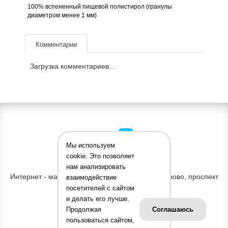
100% вспененный пищевой полистирол (гранулы
диаметром менее 1 мм)
Комментарии
Загрузка комментариев...
Мы используем
cookie. Это позволяет
АДРЕС ОФИСА
нам анализировать
Интернет - магазин "Принт Тойс" Россия, г. Иваново, проспект
взаимодействие
Строителей, д. 31
посетителей с сайтом
и делать его лучше.
Продолжая
Соглашаюсь
КОНТАКТНЫЕ ДАННЫЕ
пользоваться сайтом,
8 (800) 775-46-43